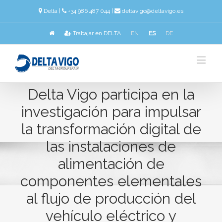
Delta
|
+34 986 487 044 |
deltavigo@deltavigo.es
Trabajar en DELTA
EN
ES
DE
Delta Vigo participa en la
investigación para impulsar
la transformación digital de
las instalaciones de
alimentación de
componentes elementales
al flujo de producción del
vehículo eléctrico y