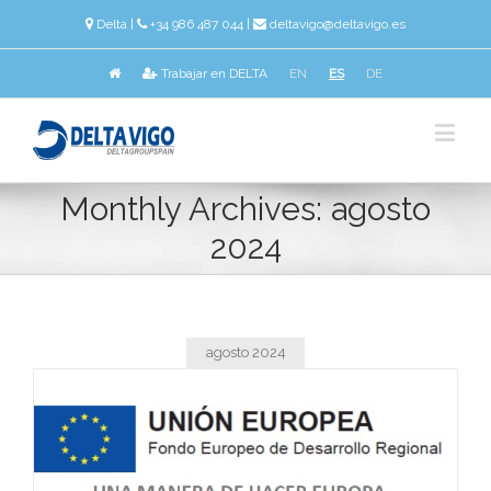
Delta
|
+34 986 487 044 |
deltavigo@deltavigo.es
Trabajar en DELTA
EN
ES
DE
Monthly Archives:
agosto
2024
agosto 2024