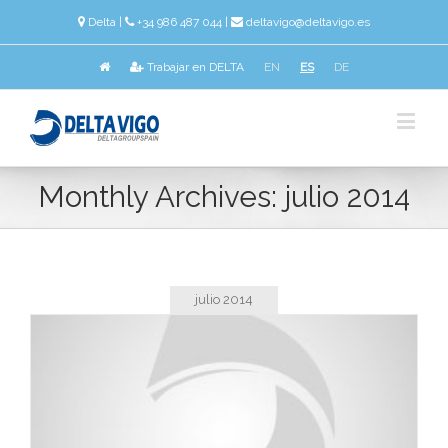
Delta
|
+34 986 487 044 |
deltavigo@deltavigo.es
Trabajar en DELTA
EN
ES
DE
Monthly Archives:
julio 2014
julio 2014