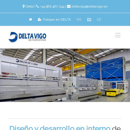
Delta
|
+34 986 487 044 |
deltavigo@deltavigo.es
Trabajar en DELTA
EN
ES
DE
Diseño y desarrollo en interno
de