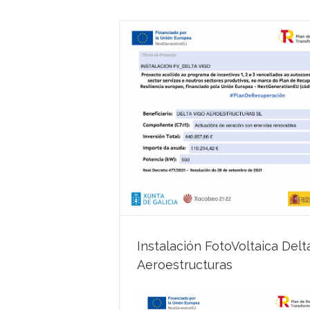
a Vigo Aeroestructuras
cias
Instalación FotoVoltaica Delt
Aeroestructuras