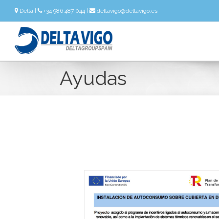
Delta
|
+34 986 487 044 |
deltavigo@deltavigo.es
Ayudas