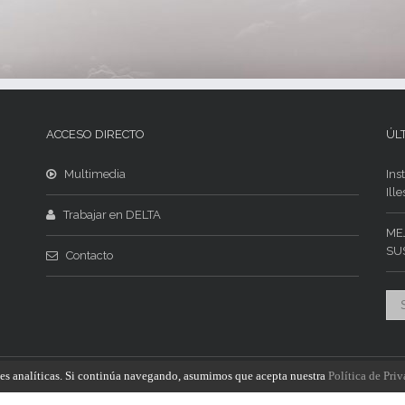
ACCESO DIRECTO
ÚLT
Multimedia
Ins
Ill
Trabajar en DELTA
ME
SU
Contacto
ies analíticas. Si continúa navegando, asumimos que acepta nuestra
Política de Pri
s Delta Vigo S.L. - 2015. Todos los derechos reservados.
Aviso Legal
-
Política de Pr