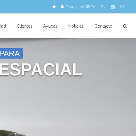
Trabajar en DELTA
EN
ES
DE
dad
Clientes
Ayudas
Noticias
Contacto
 PARA
ESPACIAL