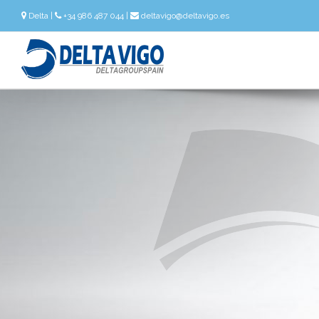
Delta
|
+34 986 487 044 |
deltavigo@deltavigo.es