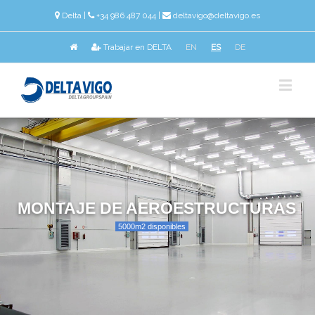
Delta
|
+34 986 487 044 |
deltavigo@deltavigo.es
Trabajar en DELTA
EN
ES
DE
MONTAJE DE AEROESTRUCTURAS
5000m2 disponibles